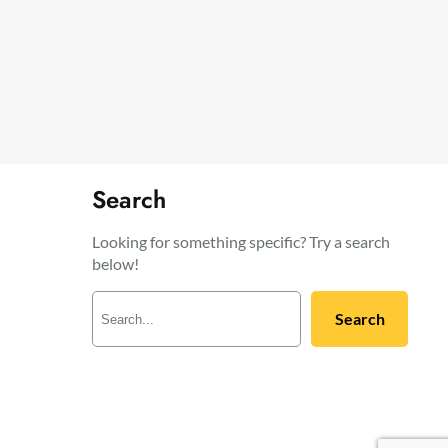
Search
Looking for something specific? Try a search
below!
R
Search
e
c
h
e