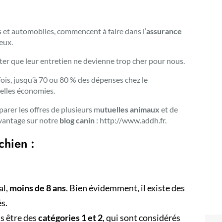
 et automobiles, commencent à faire dans l’
assurance
eux.
ter que leur entretien ne devienne trop cher pour nous.
ois, jusqu’à 70 ou 80 % des dépenses chez le
 belles économies.
omparer les offres de plusieurs m
utuelles animaux
et de
avantage sur notre
blog canin
: http://www.addh.fr.
chien :
al,
moins de 8 ans
. Bien évidemment, il existe des
s.
s être des
catégories 1 et 2
, qui sont considérés